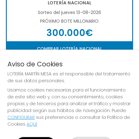
LOTERÍA NACIONAL
Sorteo del jueves 13-08-2026
PRÓXIMO BOTE MILLONARIO:
300.000€
COMPRAR LOTERÍA NACIONAL
Aviso de Cookies
LOTERÍA MARTÍN MESA es el responsable del tratamiento
de sus datos personales.
Usamos cookies necesarias para el funcionamiento
de este sitio web y, con su consentimiento, cookies
Imagen anterior
Imag
propias y de terceros para analizar el tráfico y mostrar
publicidad según sus hábitos de navegación. Puede
CONFIGURAR
sus preferencias o consultar la Política de
LOTERÍA MARTÍN MESA
Cookies
AQUÍ
.
¿Quiénes somos?
Comprar lotería