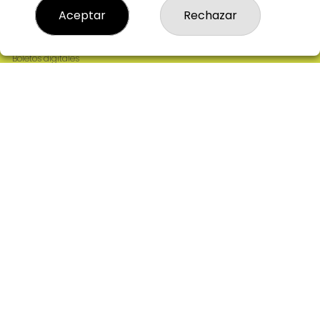
Resultados
Aceptar
Rechazar
Contacto
Empresas
Comprar en SELAE
Boletos digitales
Acceso
Registro
REDES SOCIALES
CONTACTO
ADMINISTRACION DE LOTERIAS: 2-CIUDAD RODRIGO -
RECEPTOR OFICIAL: 64380
923482019
web@admon2martinmesa.es
CARDENAL TAVERA, 5
Ciudad Rodrigo, 37500
(Salamanca) España