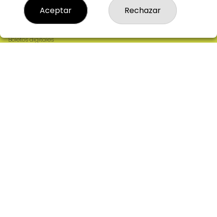
Resultados
Aceptar
Rechazar
Contacto
Empresas
Comprar en SELAE
Boletos digitales
Acceso
Registro
REDES SOCIALES
CONTACTO
ADMINISTRACION DE LOTERIAS: 2-CIUDAD RODRIGO -
RECEPTOR OFICIAL: 64380
923482019
web@admon2martinmesa.es
CARDENAL TAVERA, 5
Ciudad Rodrigo, 37500
(Salamanca) España