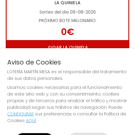
LA QUINIELA
Sorteo del día 09-08-2026
PRÓXIMO BOTE MILLONARIO:
0€
JUGAR LA QUINIELA
Aviso de Cookies
LOTERÍA MARTÍN MESA es el responsable del tratamiento
de sus datos personales.
Usamos cookies necesarias para el funcionamiento
de este sitio web y, con su consentimiento, cookies
Imagen anterior
Imag
propias y de terceros para analizar el tráfico y mostrar
publicidad según sus hábitos de navegación. Puede
CONFIGURAR
sus preferencias o consultar la Política de
LOTERÍA MARTÍN MESA
Cookies
AQUÍ
.
¿Quiénes somos?
Comprar lotería