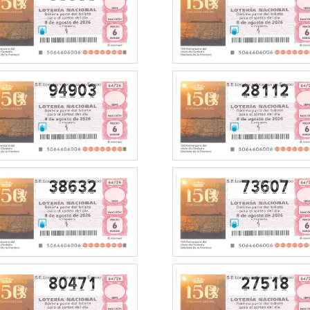
94903
28112
38632
73607
80471
27518