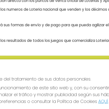
ón directa con los puntos de venta oficial de Loterias y Apu
n los numeros de Loteria nacional que venden y los décimos d
á sus formas de envío y de pago para que pueda agilizar el 
os resultados de todos los juegos que comercializa Loteri
S SOCIALES
CONTACTO
ADMINISTRACION DE LOTERIAS
e del tratamiento de sus datos personales.
CIUDAD RODRIGO - RECEPTO
OFICIAL: 64380
ncionamiento de este sitio web y, con su consenti
923482019
alizar el tráfico y mostrar publicidad según sus há
web@admon2martinmesa.es
referencias o consultar la Política de Cookies
AQUÍ
.
CARDENAL TAVERA, 5
Ciudad Rodrigo, 37500