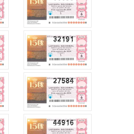
32191
27584
44916