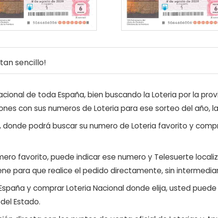
an sencillo!
ional de toda España, bien buscando la Loteria por la provi
ones con sus numeros de Loteria para ese sorteo del año, l
, donde podrá buscar su numero de Loteria favorito y compr
ero favorito, puede indicar ese numero y Telesuerte locali
ene para que realice el pedido directamente, sin intermediar
 España y comprar Loteria Nacional donde elija, usted pued
 del Estado.