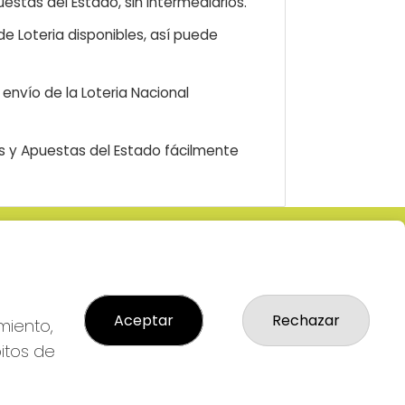
estas del Estado, sin intermediarios.
e Loteria disponibles, así puede
envío de la Loteria Nacional
as y Apuestas del Estado fácilmente
LEGAL
: 2-
Aviso Legal
R
Política de Privacidad
Aceptar
Rechazar
Política de Cookies
miento,
Condiciones de Compra
bitos de
Tienda de Lotería Nacional
Pago aceptado con tarjeta