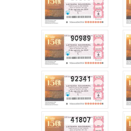
90989
92341
41807