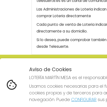
telesuerte.es es un canal de comunicaci
Las Administraciones de Loteria indica
comprar Loteria directamente
Cada punto de venta de Loteria indicar
directamente a su domicilio.
Si lo desea, puede comprobar también l
desde Telesuerte.
LOTERÍA MARTÍN MESA
REDE
Aviso de Cookies
¿Quiénes somos?
LOTERÍA MARTÍN MESA es el responsabl
Comprar lotería
Resultados
Usamos cookies necesarias para el fu
Contacto
cookies propias y de terceros para an
Empresas
Comprar en SELAE
navegación. Puede
CONFIGURAR
sus p
Boletos digitales