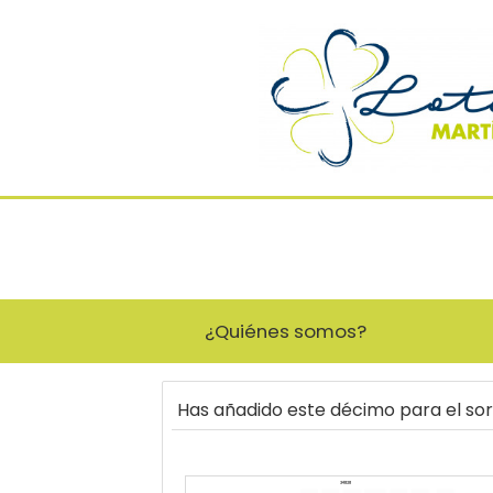
¿Quiénes somos?
Has añadido este décimo para el so
34828