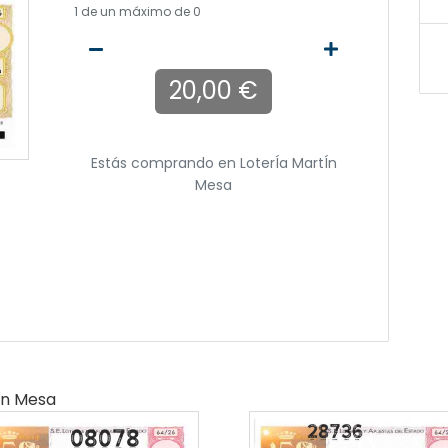
1
de un máximo de 0
20,00 €
Estás comprando en
LoterÍa MartÍn
Mesa
ín Mesa
08078