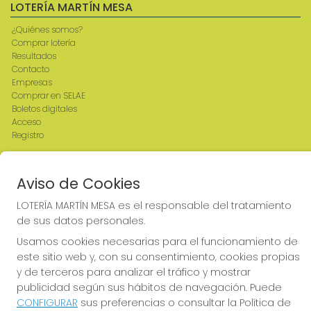
LOTERÍA MARTÍN MESA
¿Quiénes somos?
Comprar lotería
Resultados
Contacto
Empresas
Comprar en SELAE
Boletos digitales
Acceso
Registro
REDES SOCIALES
Aviso de Cookies
LOTERÍA MARTÍN MESA es el responsable del tratamiento
de sus datos personales.
CONTACTO
Usamos cookies necesarias para el funcionamiento de
ADMINISTRACION DE LOTERIAS: 2-CIUDAD RODRIGO -
este sitio web y, con su consentimiento, cookies propias
RECEPTOR OFICIAL: 64380
y de terceros para analizar el tráfico y mostrar
923482019
publicidad según sus hábitos de navegación. Puede
web@admon2martinmesa.es
CONFIGURAR
sus preferencias o consultar la Política de
CARDENAL TAVERA, 5