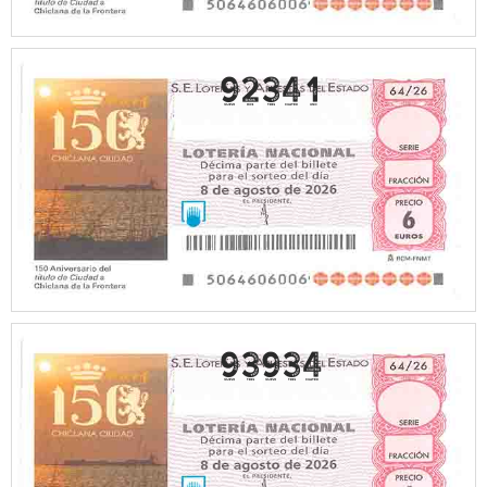
92341
93934