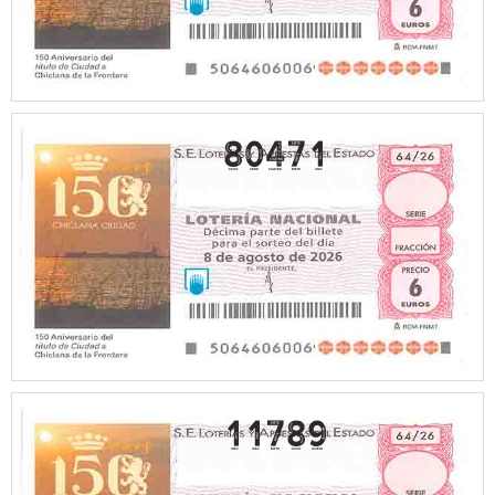
80471
11789