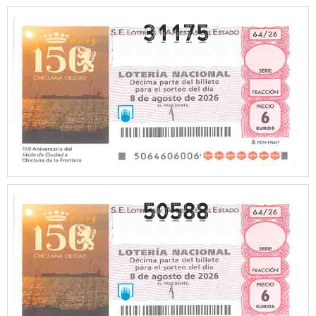
31175
50588