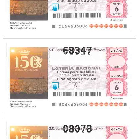
68347
08078