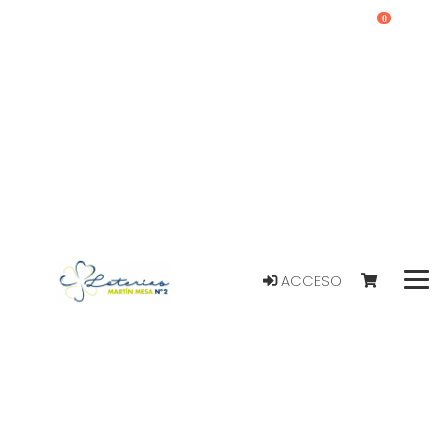
0
ACCESO