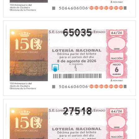
65035
27518