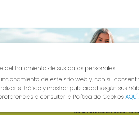
e del tratamiento de sus datos personales.
ncionamiento de este sitio web y, con su consenti
alizar el tráfico y mostrar publicidad según sus há
referencias o consultar la Política de Cookies
AQUÍ
.
S SOCIALES
CONTACTO
ADMINISTRACION DE LOTERIAS
CIUDAD RODRIGO - RECEPTO
OFICIAL: 64380
923482019
web@admon2martinmesa.es