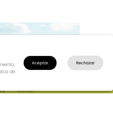
Imagen siguiente
Aceptar
Rechazar
miento,
bitos de
LEGAL
: 2-
Aviso Legal
R
Política de Privacidad
Política de Cookies
Condiciones de Compra
Tienda de Lotería Nacional