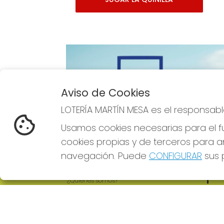
Aviso de Cookies
Imagen anterior
LOTERÍA MARTÍN MESA es el responsabl
Usamos cookies necesarias para el fu
cookies propias y de terceros para an
navegación. Puede
CONFIGURAR
sus p
LOTERÍA MARTÍN MESA
REDE
¿Quiénes somos?
Comprar lotería
Resultados
Contacto
Empresas