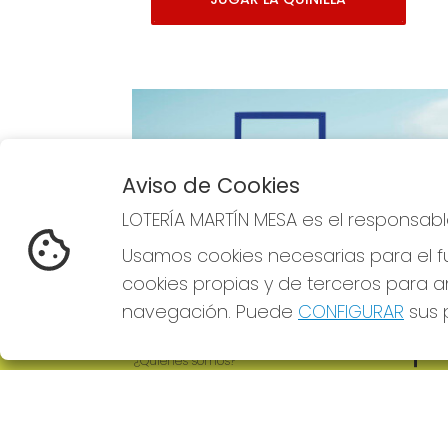
Aviso de Cookies
Imagen anterior
LOTERÍA MARTÍN MESA es el responsabl
Usamos cookies necesarias para el fu
cookies propias y de terceros para an
navegación. Puede
CONFIGURAR
sus p
LOTERÍA MARTÍN MESA
REDE
¿Quiénes somos?
Comprar lotería
Resultados
Contacto
Empresas