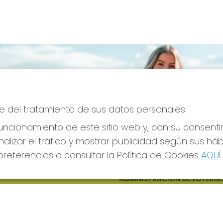
e del tratamiento de sus datos personales.
ncionamiento de este sitio web y, con su consenti
alizar el tráfico y mostrar publicidad según sus há
referencias o consultar la Política de Cookies
AQUÍ
.
S SOCIALES
CONTACTO
ADMINISTRACION DE LOTERIAS
CIUDAD RODRIGO - RECEPTO
OFICIAL: 64380
923482019
web@admon2martinmesa.es