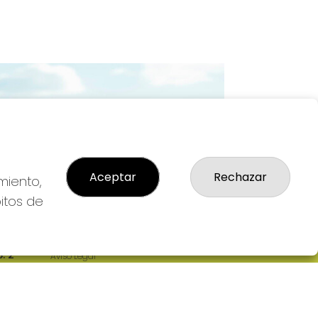
Imagen siguiente
Aceptar
Rechazar
miento,
bitos de
LEGAL
: 2-
Aviso Legal
R
Política de Privacidad
Política de Cookies
Condiciones de Compra
Tienda de Lotería Nacional