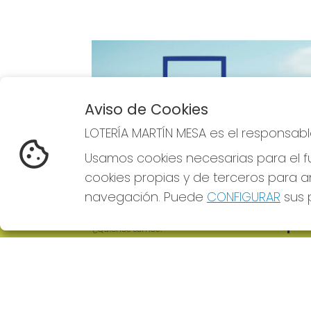
Aviso de Cookies
Imagen anterior
LOTERÍA MARTÍN MESA es el responsabl
Usamos cookies necesarias para el fu
cookies propias y de terceros para an
navegación. Puede
CONFIGURAR
sus p
LOTERÍA MARTÍN MESA
REDE
¿Quiénes somos?
Comprar lotería
Resultados
Contacto
Empresas
Comprar en SELAE
Boletos digitales