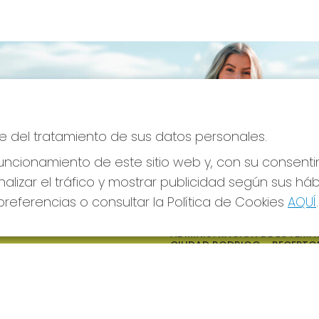
e del tratamiento de sus datos personales.
ncionamiento de este sitio web y, con su consenti
alizar el tráfico y mostrar publicidad según sus há
referencias o consultar la Política de Cookies
AQUÍ
.
S SOCIALES
CONTACTO
ADMINISTRACION DE LOTERIAS
CIUDAD RODRIGO - RECEPTO
OFICIAL: 64380
923482019
web@admon2martinmesa.es
CARDENAL TAVERA, 5