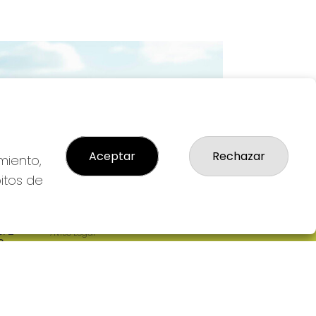
Imagen siguiente
Aceptar
Rechazar
miento,
bitos de
LEGAL
: 2-
Aviso Legal
R
Política de Privacidad
Política de Cookies
Condiciones de Compra
Tienda de Lotería Nacional
Pago aceptado con tarjeta