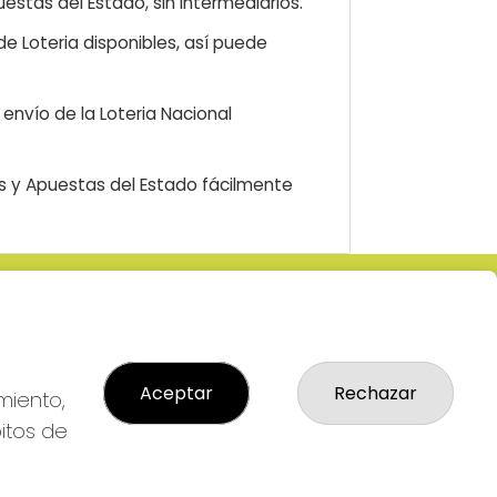
estas del Estado, sin intermediarios.
e Loteria disponibles, así puede
envío de la Loteria Nacional
as y Apuestas del Estado fácilmente
LEGAL
: 2-
Aviso Legal
R
Política de Privacidad
Aceptar
Rechazar
Política de Cookies
miento,
Condiciones de Compra
bitos de
Tienda de Lotería Nacional
Pago aceptado con tarjeta