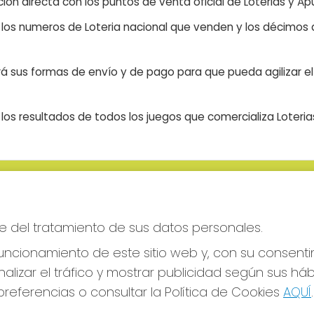
ón directa con los puntos de venta oficial de Loterias y Apu
n los numeros de Loteria nacional que venden y los décimos d
á sus formas de envío y de pago para que pueda agilizar el 
os resultados de todos los juegos que comercializa Loteri
S SOCIALES
CONTACTO
ADMINISTRACION DE LOTERIAS
e del tratamiento de sus datos personales.
CIUDAD RODRIGO - RECEPTO
OFICIAL: 64380
ncionamiento de este sitio web y, con su consenti
923482019
alizar el tráfico y mostrar publicidad según sus há
web@admon2martinmesa.es
referencias o consultar la Política de Cookies
AQUÍ
.
CARDENAL TAVERA, 5
Ciudad Rodrigo, 37500