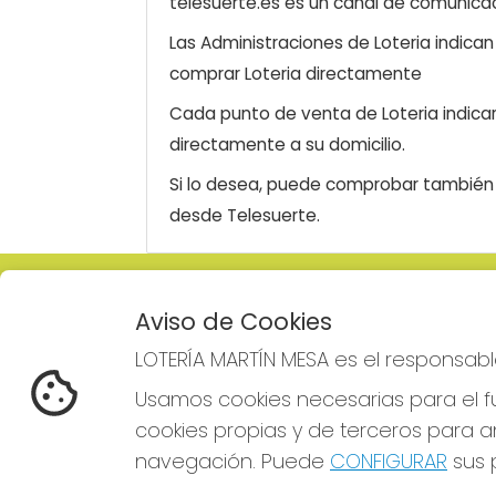
telesuerte.es es un canal de comunicaci
Las Administraciones de Loteria indica
comprar Loteria directamente
Cada punto de venta de Loteria indicar
directamente a su domicilio.
Si lo desea, puede comprobar también l
desde Telesuerte.
LOTERÍA MARTÍN MESA
REDE
Aviso de Cookies
¿Quiénes somos?
LOTERÍA MARTÍN MESA es el responsabl
Comprar lotería
Resultados
Usamos cookies necesarias para el fu
Contacto
cookies propias y de terceros para an
Empresas
Comprar en SELAE
navegación. Puede
CONFIGURAR
sus p
Boletos digitales