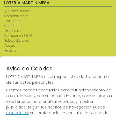
LOTERÍA MARTÍN MESA
¿Quiénes somos?
Comprar lotería
Resultados
Contacto
Empresas
Comprar en SELAE
Boletos digitales
Acceso
Registro
REDES SOCIALES
Aviso de Cookies
LOTERÍA MARTÍN MESA es el responsable del tratamiento
de sus datos personales.
CONTACTO
Usamos cookies necesarias para el funcionamiento de
ADMINISTRACION DE LOTERIAS: 2-CIUDAD RODRIGO -
este sitio web y, con su consentimiento, cookies propias
RECEPTOR OFICIAL: 64380
y de terceros para analizar el tráfico y mostrar
923482019
publicidad según sus hábitos de navegación. Puede
web@admon2martinmesa.es
CONFIGURAR
sus preferencias o consultar la Política de
CARDENAL TAVERA, 5