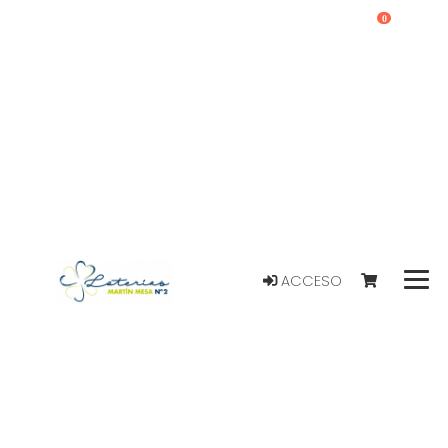
0
ACCESO