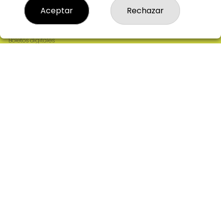
Resultados
Aceptar
Rechazar
Contacto
Empresas
Comprar en SELAE
Boletos digitales
Acceso
Registro
REDES SOCIALES
CONTACTO
ADMINISTRACION DE LOTERIAS: 2-CIUDAD RODRIGO -
RECEPTOR OFICIAL: 64380
923482019
web@admon2martinmesa.es
CARDENAL TAVERA, 5
Ciudad Rodrigo, 37500
(Salamanca) España