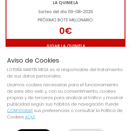
LA QUINIELA
Sorteo del día 09-08-2026
PRÓXIMO BOTE MILLONARIO:
0€
JUGAR LA QUINIELA
Aviso de Cookies
LOTERÍA MARTÍN MESA es el responsable del tratamiento
de sus datos personales.
Usamos cookies necesarias para el funcionamiento
de este sitio web y, con su consentimiento, cookies
Imagen anterior
Imag
propias y de terceros para analizar el tráfico y mostrar
publicidad según sus hábitos de navegación. Puede
CONFIGURAR
sus preferencias o consultar la Política de
LOTERÍA MARTÍN MESA
Cookies
AQUÍ
.
¿Quiénes somos?
Comprar lotería