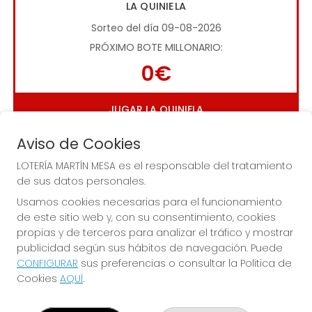
LA QUINIELA
Sorteo del día 09-08-2026
PRÓXIMO BOTE MILLONARIO:
0€
JUGAR LA QUINIELA
Aviso de Cookies
LOTERÍA MARTÍN MESA es el responsable del tratamiento
de sus datos personales.
Usamos cookies necesarias para el funcionamiento
de este sitio web y, con su consentimiento, cookies
Imagen anterior
Imag
propias y de terceros para analizar el tráfico y mostrar
publicidad según sus hábitos de navegación. Puede
CONFIGURAR
sus preferencias o consultar la Política de
LOTERÍA MARTÍN MESA
Cookies
AQUÍ
.
¿Quiénes somos?
Comprar lotería