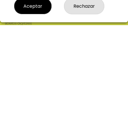
Resultados
Aceptar
Rechazar
Contacto
Empresas
Comprar en SELAE
Boletos digitales
Acceso
Registro
REDES SOCIALES
CONTACTO
ADMINISTRACION DE LOTERIAS: 2-CIUDAD RODRIGO -
RECEPTOR OFICIAL: 64380
923482019
web@admon2martinmesa.es
CARDENAL TAVERA, 5
Ciudad Rodrigo, 37500
(Salamanca) España