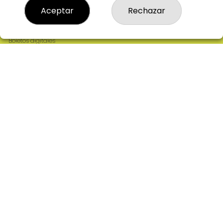
Resultados
Aceptar
Rechazar
Contacto
Empresas
Comprar en SELAE
Boletos digitales
Acceso
Registro
REDES SOCIALES
CONTACTO
ADMINISTRACION DE LOTERIAS: 2-CIUDAD RODRIGO -
RECEPTOR OFICIAL: 64380
923482019
web@admon2martinmesa.es
CARDENAL TAVERA, 5
Ciudad Rodrigo, 37500
(Salamanca) España