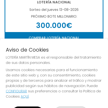
LOTERÍA NACIONAL
Sorteo del jueves 13-08-2026
PRÓXIMO BOTE MILLONARIO:
300.000€
COMPRAR LOTERÍA NACIONAL
Aviso de Cookies
LOTERÍA MARTÍN MESA es el responsable del tratamiento
de sus datos personales.
Usamos cookies necesarias para el funcionamiento
de este sitio web y, con su consentimiento, cookies
Imagen anterior
Imag
propias y de terceros para analizar el tráfico y mostrar
publicidad según sus hábitos de navegación. Puede
CONFIGURAR
sus preferencias o consultar la Política de
LOTERÍA MARTÍN MESA
Cookies
AQUÍ
.
¿Quiénes somos?
Comprar lotería