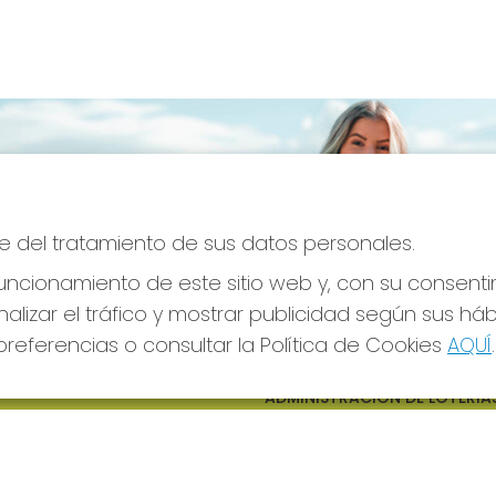
e del tratamiento de sus datos personales.
ncionamiento de este sitio web y, con su consenti
alizar el tráfico y mostrar publicidad según sus há
referencias o consultar la Política de Cookies
AQUÍ
.
S SOCIALES
CONTACTO
ADMINISTRACION DE LOTERIAS
CIUDAD RODRIGO - RECEPTO
OFICIAL: 64380
923482019
web@admon2martinmesa.es