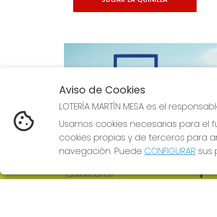
Aviso de Cookies
Imagen anterior
LOTERÍA MARTÍN MESA es el responsabl
Usamos cookies necesarias para el fu
cookies propias y de terceros para an
navegación. Puede
CONFIGURAR
sus p
LOTERÍA MARTÍN MESA
REDE
¿Quiénes somos?
Comprar lotería
Resultados
Contacto
Empresas