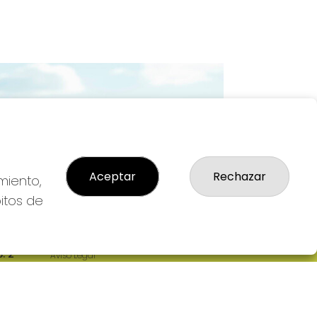
Imagen siguiente
Aceptar
Rechazar
miento,
bitos de
LEGAL
: 2-
Aviso Legal
R
Política de Privacidad
Política de Cookies
Condiciones de Compra
Tienda de Lotería Nacional