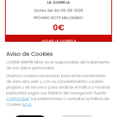
LA QUINIELA
Sorteo del día 09-08-2026
PRÓXIMO BOTE MILLONARIO:
0€
JUGAR LA QUINIELA
Aviso de Cookies
LOTERÍA MARTÍN MESA es el responsable del tratamiento
de sus datos personales.
Usamos cookies necesarias para el funcionamiento
de este sitio web y, con su consentimiento, cookies
Imagen anterior
Imag
propias y de terceros para analizar el tráfico y mostrar
publicidad según sus hábitos de navegación. Puede
CONFIGURAR
sus preferencias o consultar la Política de
LOTERÍA MARTÍN MESA
Cookies
AQUÍ
.
¿Quiénes somos?
Comprar lotería