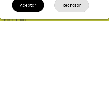
Resultados
Aceptar
Rechazar
Contacto
Empresas
Comprar en SELAE
Boletos digitales
Acceso
Registro
REDES SOCIALES
CONTACTO
ADMINISTRACION DE LOTERIAS: 2-CIUDAD RODRIGO -
RECEPTOR OFICIAL: 64380
923482019
web@admon2martinmesa.es
CARDENAL TAVERA, 5
Ciudad Rodrigo, 37500
(Salamanca) España