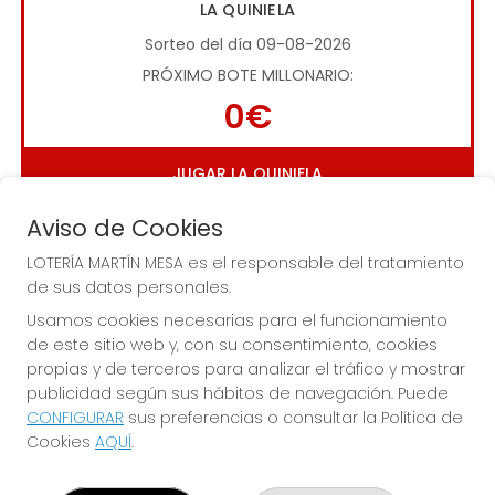
LA QUINIELA
Sorteo del día 09-08-2026
PRÓXIMO BOTE MILLONARIO:
0€
JUGAR LA QUINIELA
Aviso de Cookies
LOTERÍA MARTÍN MESA es el responsable del tratamiento
de sus datos personales.
Usamos cookies necesarias para el funcionamiento
de este sitio web y, con su consentimiento, cookies
Imagen anterior
Imag
propias y de terceros para analizar el tráfico y mostrar
publicidad según sus hábitos de navegación. Puede
CONFIGURAR
sus preferencias o consultar la Política de
LOTERÍA MARTÍN MESA
Cookies
AQUÍ
.
¿Quiénes somos?
Comprar lotería