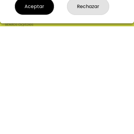
Resultados
Aceptar
Rechazar
Contacto
Empresas
Comprar en SELAE
Boletos digitales
Acceso
Registro
REDES SOCIALES
CONTACTO
ADMINISTRACION DE LOTERIAS: 2-CIUDAD RODRIGO -
RECEPTOR OFICIAL: 64380
923482019
web@admon2martinmesa.es
CARDENAL TAVERA, 5
Ciudad Rodrigo, 37500
(Salamanca) España