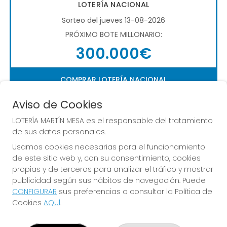
LOTERÍA NACIONAL
Sorteo del jueves 13-08-2026
PRÓXIMO BOTE MILLONARIO:
300.000€
COMPRAR LOTERÍA NACIONAL
Aviso de Cookies
LOTERÍA MARTÍN MESA es el responsable del tratamiento
de sus datos personales.
Usamos cookies necesarias para el funcionamiento
de este sitio web y, con su consentimiento, cookies
Imagen anterior
Imag
propias y de terceros para analizar el tráfico y mostrar
publicidad según sus hábitos de navegación. Puede
CONFIGURAR
sus preferencias o consultar la Política de
LOTERÍA MARTÍN MESA
Cookies
AQUÍ
.
¿Quiénes somos?
Comprar lotería