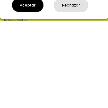
Resultados
Aceptar
Rechazar
Contacto
Empresas
Comprar en SELAE
Boletos digitales
Acceso
Registro
REDES SOCIALES
CONTACTO
ADMINISTRACION DE LOTERIAS: 2-CIUDAD RODRIGO -
RECEPTOR OFICIAL: 64380
923482019
web@admon2martinmesa.es
CARDENAL TAVERA, 5
Ciudad Rodrigo, 37500
(Salamanca) España