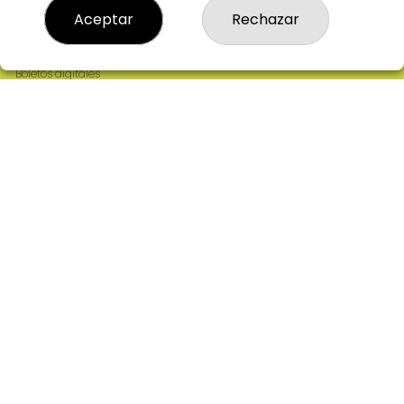
Resultados
Aceptar
Rechazar
Contacto
Empresas
Comprar en SELAE
Boletos digitales
Acceso
Registro
REDES SOCIALES
CONTACTO
ADMINISTRACION DE LOTERIAS: 2-CIUDAD RODRIGO -
RECEPTOR OFICIAL: 64380
923482019
web@admon2martinmesa.es
CARDENAL TAVERA, 5
Ciudad Rodrigo, 37500
(Salamanca) España