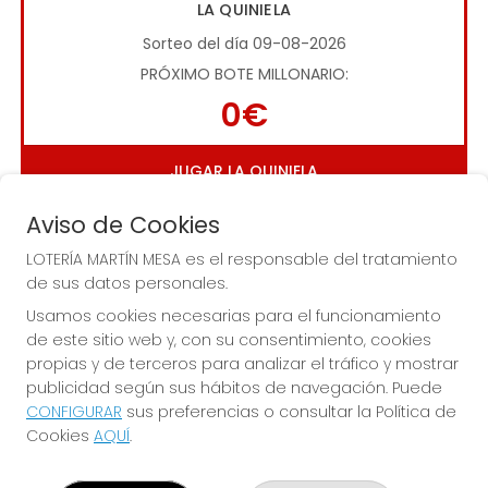
LA QUINIELA
Sorteo del día 09-08-2026
PRÓXIMO BOTE MILLONARIO:
0€
JUGAR LA QUINIELA
Aviso de Cookies
LOTERÍA MARTÍN MESA es el responsable del tratamiento
de sus datos personales.
Usamos cookies necesarias para el funcionamiento
de este sitio web y, con su consentimiento, cookies
Imagen anterior
Imag
propias y de terceros para analizar el tráfico y mostrar
publicidad según sus hábitos de navegación. Puede
CONFIGURAR
sus preferencias o consultar la Política de
LOTERÍA MARTÍN MESA
Cookies
AQUÍ
.
¿Quiénes somos?
Comprar lotería