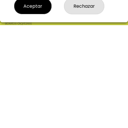
Resultados
Aceptar
Rechazar
Contacto
Empresas
Comprar en SELAE
Boletos digitales
Acceso
Registro
REDES SOCIALES
CONTACTO
ADMINISTRACION DE LOTERIAS: 2-CIUDAD RODRIGO -
RECEPTOR OFICIAL: 64380
923482019
web@admon2martinmesa.es
CARDENAL TAVERA, 5
Ciudad Rodrigo, 37500
(Salamanca) España