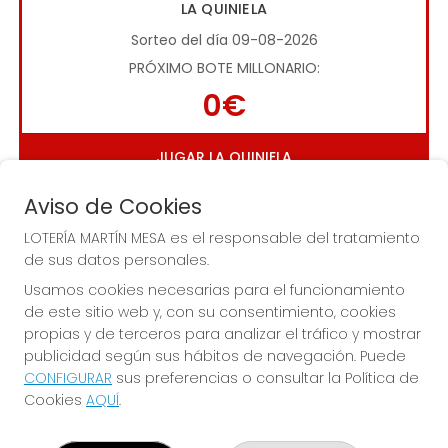
LA QUINIELA
Sorteo del día 09-08-2026
PRÓXIMO BOTE MILLONARIO:
0€
JUGAR LA QUINIELA
Aviso de Cookies
LOTERÍA MARTÍN MESA es el responsable del tratamiento
de sus datos personales.
Usamos cookies necesarias para el funcionamiento
de este sitio web y, con su consentimiento, cookies
Imagen anterior
Imag
propias y de terceros para analizar el tráfico y mostrar
publicidad según sus hábitos de navegación. Puede
CONFIGURAR
sus preferencias o consultar la Política de
LOTERÍA MARTÍN MESA
Cookies
AQUÍ
.
¿Quiénes somos?
Comprar lotería