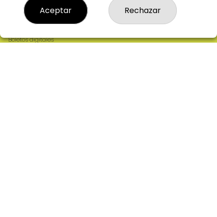
Resultados
Aceptar
Rechazar
Contacto
Empresas
Comprar en SELAE
Boletos digitales
Acceso
Registro
REDES SOCIALES
CONTACTO
ADMINISTRACION DE LOTERIAS: 2-CIUDAD RODRIGO -
RECEPTOR OFICIAL: 64380
923482019
web@admon2martinmesa.es
CARDENAL TAVERA, 5
Ciudad Rodrigo, 37500
(Salamanca) España