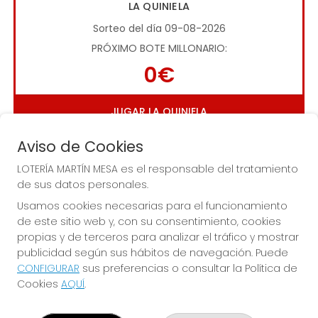
LA QUINIELA
Sorteo del día 09-08-2026
PRÓXIMO BOTE MILLONARIO:
0€
JUGAR LA QUINIELA
Aviso de Cookies
LOTERÍA MARTÍN MESA es el responsable del tratamiento
de sus datos personales.
Usamos cookies necesarias para el funcionamiento
de este sitio web y, con su consentimiento, cookies
Imagen anterior
Imag
propias y de terceros para analizar el tráfico y mostrar
publicidad según sus hábitos de navegación. Puede
CONFIGURAR
sus preferencias o consultar la Política de
LOTERÍA MARTÍN MESA
Cookies
AQUÍ
.
¿Quiénes somos?
Comprar lotería