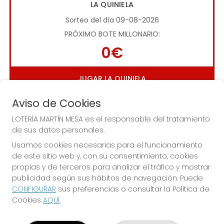
LA QUINIELA
Sorteo del día 09-08-2026
PRÓXIMO BOTE MILLONARIO:
0€
JUGAR LA QUINIELA
Aviso de Cookies
LOTERÍA MARTÍN MESA es el responsable del tratamiento
de sus datos personales.
Usamos cookies necesarias para el funcionamiento
de este sitio web y, con su consentimiento, cookies
Imagen anterior
Imag
propias y de terceros para analizar el tráfico y mostrar
publicidad según sus hábitos de navegación. Puede
CONFIGURAR
sus preferencias o consultar la Política de
LOTERÍA MARTÍN MESA
Cookies
AQUÍ
.
¿Quiénes somos?
Comprar lotería