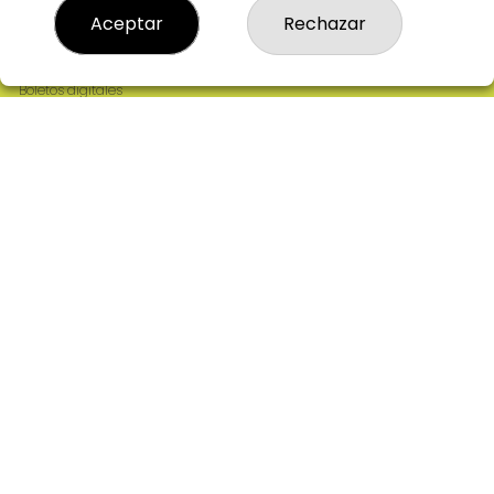
Resultados
Aceptar
Rechazar
Contacto
Empresas
Comprar en SELAE
Boletos digitales
Acceso
Registro
REDES SOCIALES
CONTACTO
ADMINISTRACION DE LOTERIAS: 2-CIUDAD RODRIGO -
RECEPTOR OFICIAL: 64380
923482019
web@admon2martinmesa.es
CARDENAL TAVERA, 5
Ciudad Rodrigo, 37500
(Salamanca) España