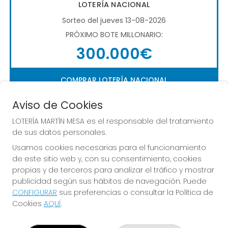
LOTERÍA NACIONAL
Sorteo del jueves 13-08-2026
PRÓXIMO BOTE MILLONARIO:
300.000€
COMPRAR LOTERÍA NACIONAL
Aviso de Cookies
LOTERÍA MARTÍN MESA es el responsable del tratamiento
de sus datos personales.
Usamos cookies necesarias para el funcionamiento
de este sitio web y, con su consentimiento, cookies
Imagen anterior
Imag
propias y de terceros para analizar el tráfico y mostrar
publicidad según sus hábitos de navegación. Puede
CONFIGURAR
sus preferencias o consultar la Política de
LOTERÍA MARTÍN MESA
Cookies
AQUÍ
.
¿Quiénes somos?
Comprar lotería