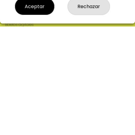
Resultados
Aceptar
Rechazar
Contacto
Empresas
Comprar en SELAE
Boletos digitales
Acceso
Registro
REDES SOCIALES
CONTACTO
ADMINISTRACION DE LOTERIAS: 2-CIUDAD RODRIGO -
RECEPTOR OFICIAL: 64380
923482019
web@admon2martinmesa.es
CARDENAL TAVERA, 5
Ciudad Rodrigo, 37500
(Salamanca) España