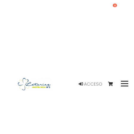
0
ACCESO