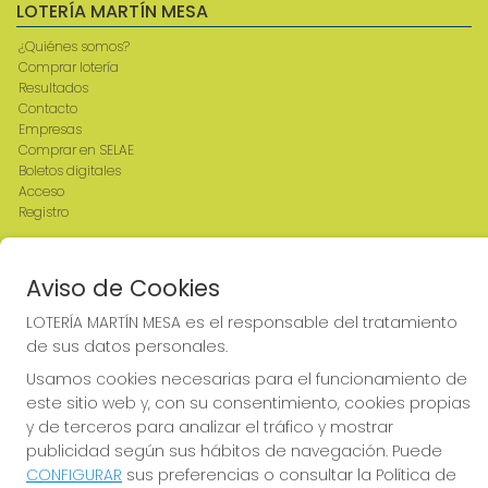
LOTERÍA MARTÍN MESA
¿Quiénes somos?
Comprar lotería
Resultados
Contacto
Empresas
Comprar en SELAE
Boletos digitales
Acceso
Registro
REDES SOCIALES
Aviso de Cookies
LOTERÍA MARTÍN MESA es el responsable del tratamiento
de sus datos personales.
CONTACTO
Usamos cookies necesarias para el funcionamiento de
ADMINISTRACION DE LOTERIAS: 2-CIUDAD RODRIGO -
este sitio web y, con su consentimiento, cookies propias
RECEPTOR OFICIAL: 64380
y de terceros para analizar el tráfico y mostrar
923482019
publicidad según sus hábitos de navegación. Puede
web@admon2martinmesa.es
CONFIGURAR
sus preferencias o consultar la Política de
CARDENAL TAVERA, 5