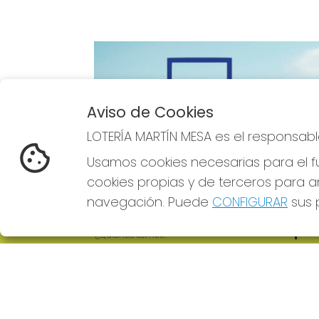
Aviso de Cookies
Imagen anterior
LOTERÍA MARTÍN MESA es el responsabl
Usamos cookies necesarias para el fu
cookies propias y de terceros para an
navegación. Puede
CONFIGURAR
sus p
LOTERÍA MARTÍN MESA
REDE
¿Quiénes somos?
Comprar lotería
Resultados
Contacto
Empresas
Comprar en SELAE
Boletos digitales