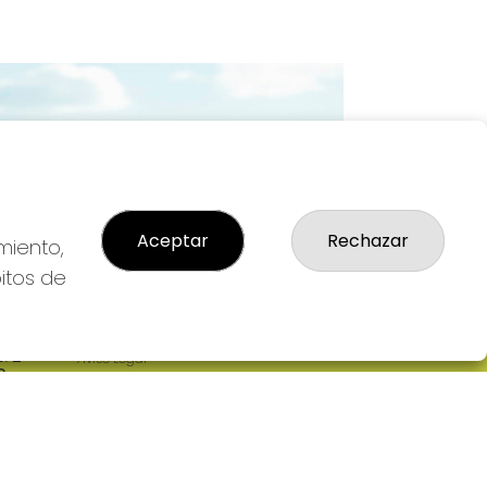
Imagen siguiente
Aceptar
Rechazar
miento,
bitos de
LEGAL
: 2-
Aviso Legal
R
Política de Privacidad
Política de Cookies
Condiciones de Compra
Tienda de Lotería Nacional
Pago aceptado con tarjeta