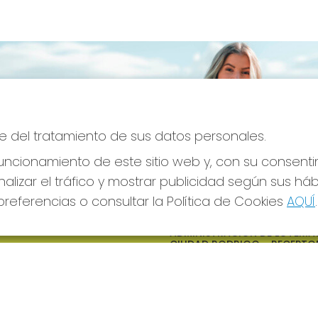
e del tratamiento de sus datos personales.
ncionamiento de este sitio web y, con su consenti
alizar el tráfico y mostrar publicidad según sus há
referencias o consultar la Política de Cookies
AQUÍ
.
S SOCIALES
CONTACTO
ADMINISTRACION DE LOTERIAS
CIUDAD RODRIGO - RECEPTO
OFICIAL: 64380
923482019
web@admon2martinmesa.es
CARDENAL TAVERA, 5