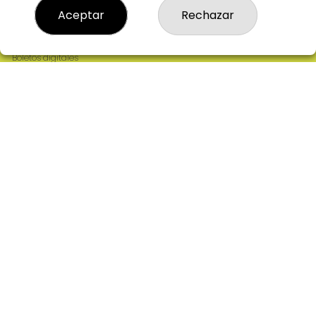
Resultados
Aceptar
Rechazar
Contacto
Empresas
Comprar en SELAE
Boletos digitales
Acceso
Registro
REDES SOCIALES
CONTACTO
ADMINISTRACION DE LOTERIAS: 2-CIUDAD RODRIGO -
RECEPTOR OFICIAL: 64380
923482019
web@admon2martinmesa.es
CARDENAL TAVERA, 5
Ciudad Rodrigo, 37500
(Salamanca) España