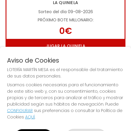
LA QUINIELA
Sorteo del día 09-08-2026
PRÓXIMO BOTE MILLONARIO:
0€
JUGAR LA QUINIELA
Aviso de Cookies
LOTERÍA MARTÍN MESA es el responsable del tratamiento
de sus datos personales.
Usamos cookies necesarias para el funcionamiento
de este sitio web y, con su consentimiento, cookies
Imagen anterior
Imag
propias y de terceros para analizar el tráfico y mostrar
publicidad según sus hábitos de navegación. Puede
CONFIGURAR
sus preferencias o consultar la Política de
LOTERÍA MARTÍN MESA
Cookies
AQUÍ
.
¿Quiénes somos?
Comprar lotería