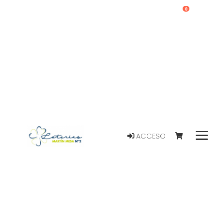
0
ACCESO