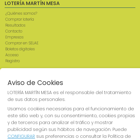
LOTERÍA MARTÍN MESA
¿Quiénes somos?
Comprar lotería
Resultados
Contacto
Empresas
Comprar en SELAE
Boletos digitales
Acceso
Registro
REDES SOCIALES
Aviso de Cookies
LOTERÍA MARTÍN MESA es el responsable del tratamiento
de sus datos personales.
CONTACTO
Usamos cookies necesarias para el funcionamiento de
ADMINISTRACION DE LOTERIAS: 2-CIUDAD RODRIGO -
este sitio web y, con su consentimiento, cookies propias
RECEPTOR OFICIAL: 64380
y de terceros para analizar el tráfico y mostrar
923482019
publicidad según sus hábitos de navegación. Puede
web@admon2martinmesa.es
CONFIGURAR
sus preferencias o consultar la Política de
CARDENAL TAVERA, 5