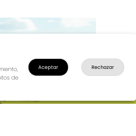
Imagen siguiente
Aceptar
Rechazar
miento,
bitos de
LEGAL
: 2-
Aviso Legal
R
Política de Privacidad
Política de Cookies
Condiciones de Compra
Tienda de Lotería Nacional
Pago aceptado con tarjeta