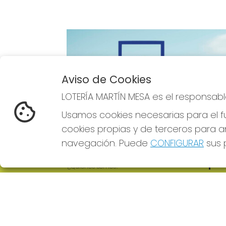
Aviso de Cookies
Imagen anterior
LOTERÍA MARTÍN MESA es el responsabl
Usamos cookies necesarias para el fu
cookies propias y de terceros para an
navegación. Puede
CONFIGURAR
sus p
LOTERÍA MARTÍN MESA
REDE
¿Quiénes somos?
Comprar lotería
Resultados
Contacto
Empresas
Comprar en SELAE
Boletos digitales