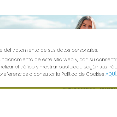
e del tratamiento de sus datos personales.
ncionamiento de este sitio web y, con su consenti
alizar el tráfico y mostrar publicidad según sus há
referencias o consultar la Política de Cookies
AQUÍ
.
S SOCIALES
CONTACTO
ADMINISTRACION DE LOTERIAS
CIUDAD RODRIGO - RECEPTO
OFICIAL: 64380
923482019
web@admon2martinmesa.es
CARDENAL TAVERA, 5