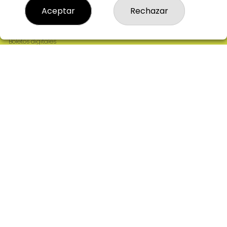
Resultados
Aceptar
Rechazar
Contacto
Empresas
Comprar en SELAE
Boletos digitales
Acceso
Registro
REDES SOCIALES
CONTACTO
ADMINISTRACION DE LOTERIAS: 2-CIUDAD RODRIGO -
RECEPTOR OFICIAL: 64380
923482019
web@admon2martinmesa.es
CARDENAL TAVERA, 5
Ciudad Rodrigo, 37500
(Salamanca) España