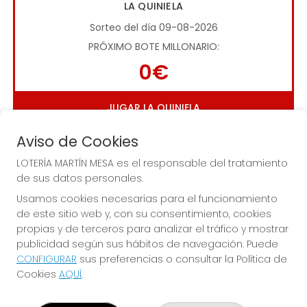
LA QUINIELA
Sorteo del día 09-08-2026
PRÓXIMO BOTE MILLONARIO:
0€
JUGAR LA QUINIELA
Aviso de Cookies
LOTERÍA MARTÍN MESA es el responsable del tratamiento
de sus datos personales.
Usamos cookies necesarias para el funcionamiento
de este sitio web y, con su consentimiento, cookies
Imagen anterior
Imag
propias y de terceros para analizar el tráfico y mostrar
publicidad según sus hábitos de navegación. Puede
CONFIGURAR
sus preferencias o consultar la Política de
LOTERÍA MARTÍN MESA
Cookies
AQUÍ
.
¿Quiénes somos?
Comprar lotería