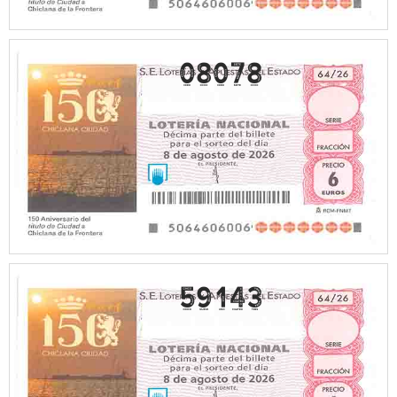
08078
59143