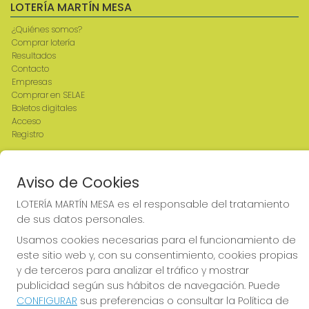
LOTERÍA MARTÍN MESA
¿Quiénes somos?
Comprar lotería
Resultados
Contacto
Empresas
Comprar en SELAE
Boletos digitales
Acceso
Registro
REDES SOCIALES
Aviso de Cookies
LOTERÍA MARTÍN MESA es el responsable del tratamiento
de sus datos personales.
CONTACTO
Usamos cookies necesarias para el funcionamiento de
ADMINISTRACION DE LOTERIAS: 2-CIUDAD RODRIGO -
este sitio web y, con su consentimiento, cookies propias
RECEPTOR OFICIAL: 64380
y de terceros para analizar el tráfico y mostrar
923482019
publicidad según sus hábitos de navegación. Puede
web@admon2martinmesa.es
CONFIGURAR
sus preferencias o consultar la Política de
CARDENAL TAVERA, 5