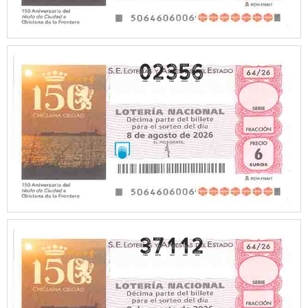
02356
37112