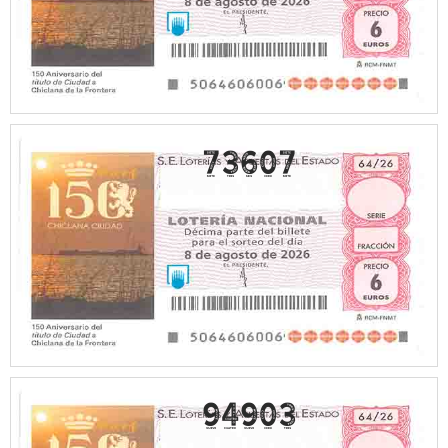
73607
94903