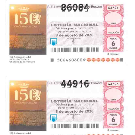
86084
44916