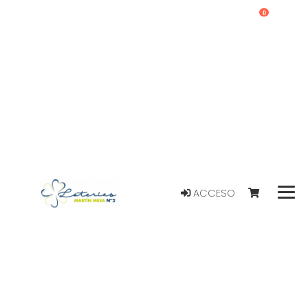
0
ACCESO