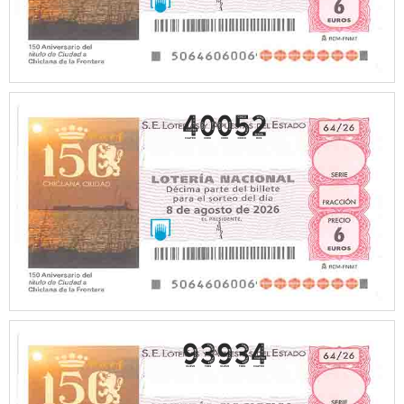
40052
93934