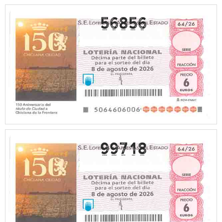
56856
99718