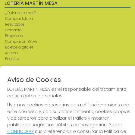
LOTERÍA MARTÍN MESA
¿Quiénes somos?
Comprar lotería
Resultados
Contacto
Empresas
Comprar en SELAE
Boletos digitales
Acceso
Registro
REDES SOCIALES
Aviso de Cookies
LOTERÍA MARTÍN MESA es el responsable del tratamiento
de sus datos personales.
CONTACTO
Usamos cookies necesarias para el funcionamiento de
ADMINISTRACION DE LOTERIAS: 2-CIUDAD RODRIGO -
este sitio web y, con su consentimiento, cookies propias
RECEPTOR OFICIAL: 64380
y de terceros para analizar el tráfico y mostrar
923482019
publicidad según sus hábitos de navegación. Puede
web@admon2martinmesa.es
CONFIGURAR
sus preferencias o consultar la Política de
CARDENAL TAVERA, 5