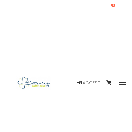
0
ACCESO