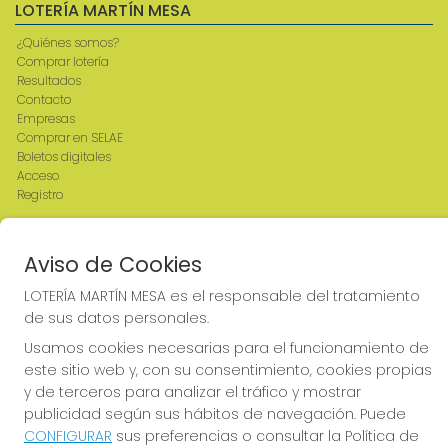
LOTERÍA MARTÍN MESA
¿Quiénes somos?
Comprar lotería
Resultados
Contacto
Empresas
Comprar en SELAE
Boletos digitales
Acceso
Registro
REDES SOCIALES
Aviso de Cookies
LOTERÍA MARTÍN MESA es el responsable del tratamiento
de sus datos personales.
CONTACTO
Usamos cookies necesarias para el funcionamiento de
ADMINISTRACION DE LOTERIAS: 2-CIUDAD RODRIGO -
este sitio web y, con su consentimiento, cookies propias
RECEPTOR OFICIAL: 64380
y de terceros para analizar el tráfico y mostrar
923482019
publicidad según sus hábitos de navegación. Puede
web@admon2martinmesa.es
CONFIGURAR
sus preferencias o consultar la Política de
CARDENAL TAVERA, 5