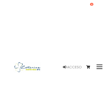
0
ACCESO