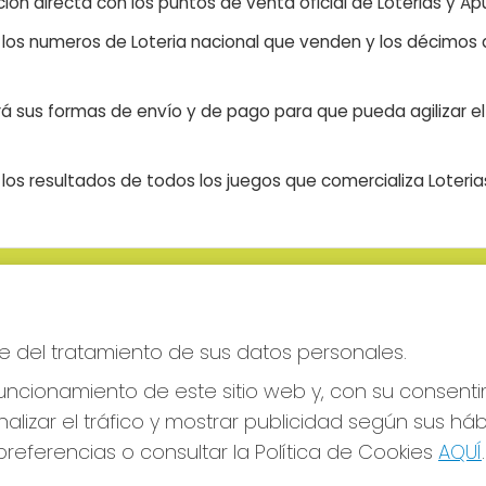
ón directa con los puntos de venta oficial de Loterias y Apu
n los numeros de Loteria nacional que venden y los décimos d
á sus formas de envío y de pago para que pueda agilizar el 
os resultados de todos los juegos que comercializa Loteri
S SOCIALES
CONTACTO
ADMINISTRACION DE LOTERIAS
e del tratamiento de sus datos personales.
CIUDAD RODRIGO - RECEPTO
OFICIAL: 64380
ncionamiento de este sitio web y, con su consenti
923482019
alizar el tráfico y mostrar publicidad según sus há
web@admon2martinmesa.es
referencias o consultar la Política de Cookies
AQUÍ
.
CARDENAL TAVERA, 5
Ciudad Rodrigo, 37500