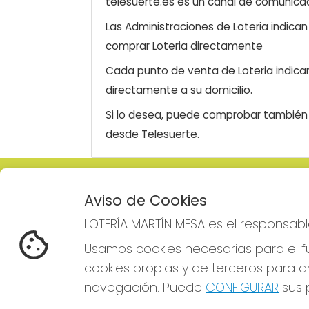
telesuerte.es es un canal de comunicaci
Las Administraciones de Loteria indica
comprar Loteria directamente
Cada punto de venta de Loteria indicar
directamente a su domicilio.
Si lo desea, puede comprobar también l
desde Telesuerte.
LOTERÍA MARTÍN MESA
REDE
Aviso de Cookies
¿Quiénes somos?
LOTERÍA MARTÍN MESA es el responsabl
Comprar lotería
Resultados
Usamos cookies necesarias para el fu
Contacto
cookies propias y de terceros para an
Empresas
Comprar en SELAE
navegación. Puede
CONFIGURAR
sus p
Boletos digitales