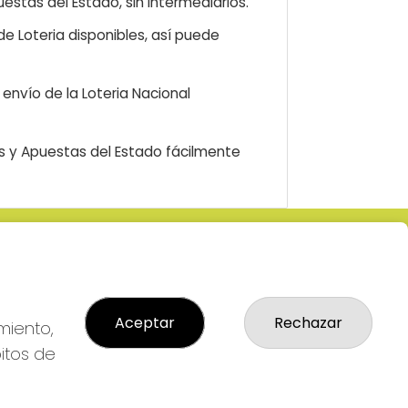
estas del Estado, sin intermediarios.
e Loteria disponibles, así puede
envío de la Loteria Nacional
as y Apuestas del Estado fácilmente
LEGAL
: 2-
Aviso Legal
R
Política de Privacidad
Aceptar
Rechazar
Política de Cookies
miento,
Condiciones de Compra
bitos de
Tienda de Lotería Nacional
Pago aceptado con tarjeta