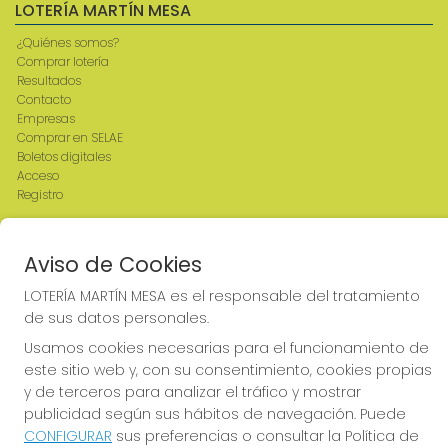
LOTERÍA MARTÍN MESA
¿Quiénes somos?
Comprar lotería
Resultados
Contacto
Empresas
Comprar en SELAE
Boletos digitales
Acceso
Registro
REDES SOCIALES
Aviso de Cookies
LOTERÍA MARTÍN MESA es el responsable del tratamiento
de sus datos personales.
CONTACTO
Usamos cookies necesarias para el funcionamiento de
ADMINISTRACION DE LOTERIAS: 2-CIUDAD RODRIGO -
este sitio web y, con su consentimiento, cookies propias
RECEPTOR OFICIAL: 64380
y de terceros para analizar el tráfico y mostrar
923482019
publicidad según sus hábitos de navegación. Puede
web@admon2martinmesa.es
CONFIGURAR
sus preferencias o consultar la Política de
CARDENAL TAVERA, 5