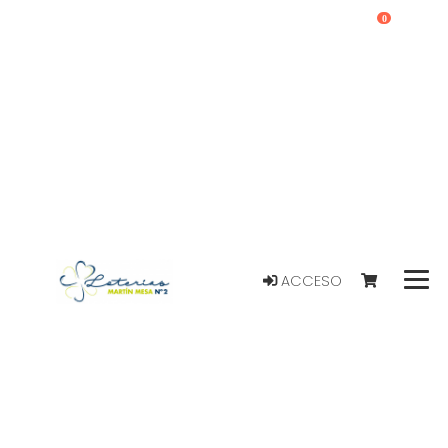
0
ACCESO