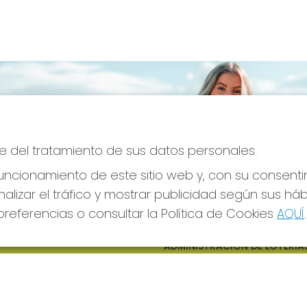
e del tratamiento de sus datos personales.
ncionamiento de este sitio web y, con su consenti
alizar el tráfico y mostrar publicidad según sus há
referencias o consultar la Política de Cookies
AQUÍ
.
S SOCIALES
CONTACTO
ADMINISTRACION DE LOTERIAS
CIUDAD RODRIGO - RECEPTO
OFICIAL: 64380
923482019
web@admon2martinmesa.es