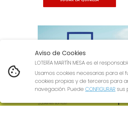
Aviso de Cookies
Imagen anterior
LOTERÍA MARTÍN MESA es el responsabl
Usamos cookies necesarias para el fu
cookies propias y de terceros para an
navegación. Puede
CONFIGURAR
sus p
LOTERÍA MARTÍN MESA
REDE
¿Quiénes somos?
Comprar lotería
Resultados
Contacto
Empresas