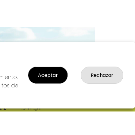
Imagen siguiente
Aceptar
Rechazar
miento,
bitos de
LEGAL
: 2-
Aviso Legal
R
Política de Privacidad
Política de Cookies
Condiciones de Compra
Tienda de Lotería Nacional