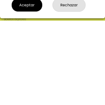
Resultados
Aceptar
Rechazar
Contacto
Empresas
Comprar en SELAE
Boletos digitales
Acceso
Registro
REDES SOCIALES
CONTACTO
ADMINISTRACION DE LOTERIAS: 2-CIUDAD RODRIGO -
RECEPTOR OFICIAL: 64380
923482019
web@admon2martinmesa.es
CARDENAL TAVERA, 5
Ciudad Rodrigo, 37500
(Salamanca) España