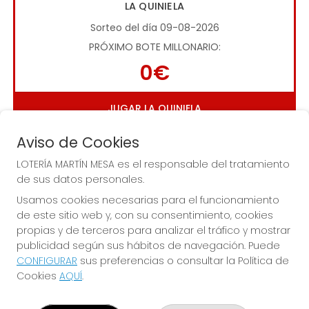
LA QUINIELA
Sorteo del día 09-08-2026
PRÓXIMO BOTE MILLONARIO:
0€
JUGAR LA QUINIELA
Aviso de Cookies
LOTERÍA MARTÍN MESA es el responsable del tratamiento
de sus datos personales.
Usamos cookies necesarias para el funcionamiento
de este sitio web y, con su consentimiento, cookies
Imagen anterior
Imag
propias y de terceros para analizar el tráfico y mostrar
publicidad según sus hábitos de navegación. Puede
CONFIGURAR
sus preferencias o consultar la Política de
LOTERÍA MARTÍN MESA
Cookies
AQUÍ
.
¿Quiénes somos?
Comprar lotería