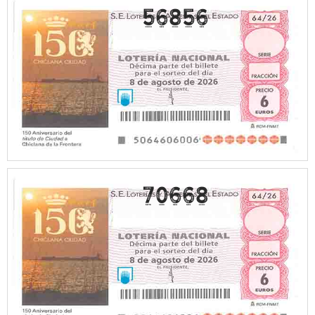
56856
70668