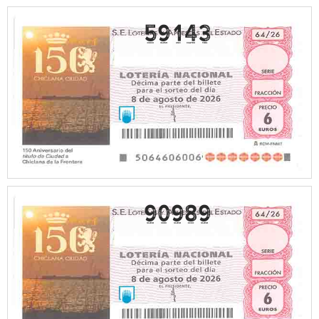
59143
90989