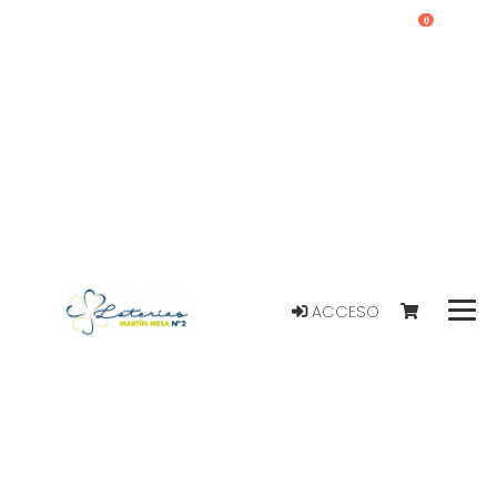
0
ACCESO