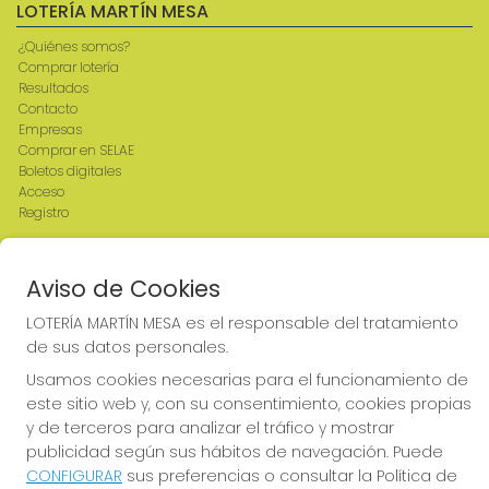
LOTERÍA MARTÍN MESA
¿Quiénes somos?
Comprar lotería
Resultados
Contacto
Empresas
Comprar en SELAE
Boletos digitales
Acceso
Registro
REDES SOCIALES
Aviso de Cookies
LOTERÍA MARTÍN MESA es el responsable del tratamiento
de sus datos personales.
CONTACTO
Usamos cookies necesarias para el funcionamiento de
ADMINISTRACION DE LOTERIAS: 2-CIUDAD RODRIGO -
este sitio web y, con su consentimiento, cookies propias
RECEPTOR OFICIAL: 64380
y de terceros para analizar el tráfico y mostrar
923482019
publicidad según sus hábitos de navegación. Puede
web@admon2martinmesa.es
CONFIGURAR
sus preferencias o consultar la Política de
CARDENAL TAVERA, 5