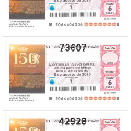
73607
42928