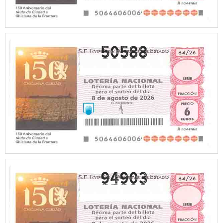
50588
94903