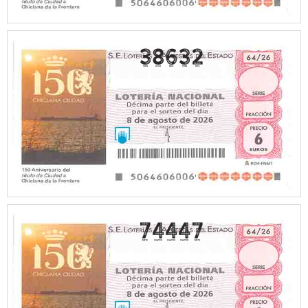
38632
74447