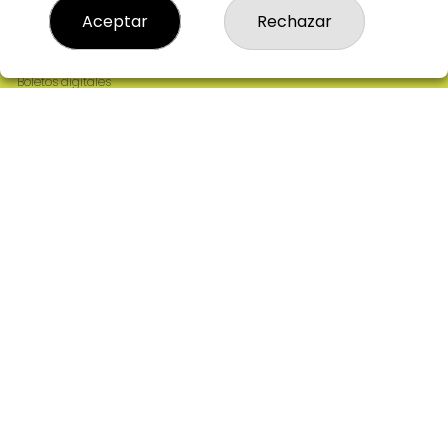
Resultados
Aceptar
Rechazar
Contacto
Empresas
Comprar en SELAE
Boletos digitales
Acceso
Registro
REDES SOCIALES
CONTACTO
ADMINISTRACION DE LOTERIAS: 2-CIUDAD RODRIGO -
RECEPTOR OFICIAL: 64380
923482019
web@admon2martinmesa.es
CARDENAL TAVERA, 5
Ciudad Rodrigo, 37500
(Salamanca) España