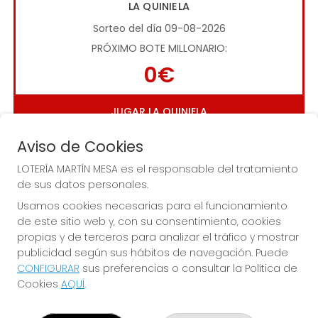
LA QUINIELA
Sorteo del día 09-08-2026
PRÓXIMO BOTE MILLONARIO:
0€
JUGAR LA QUINIELA
Aviso de Cookies
LOTERÍA MARTÍN MESA es el responsable del tratamiento
de sus datos personales.
Usamos cookies necesarias para el funcionamiento
de este sitio web y, con su consentimiento, cookies
Imagen anterior
Imag
propias y de terceros para analizar el tráfico y mostrar
publicidad según sus hábitos de navegación. Puede
CONFIGURAR
sus preferencias o consultar la Política de
LOTERÍA MARTÍN MESA
Cookies
AQUÍ
.
¿Quiénes somos?
Comprar lotería