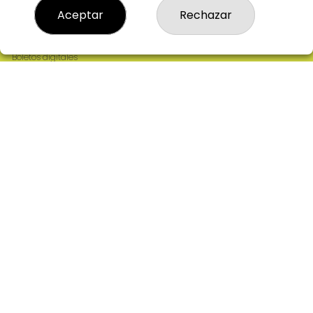
Resultados
Aceptar
Rechazar
Contacto
Empresas
Comprar en SELAE
Boletos digitales
Acceso
Registro
REDES SOCIALES
CONTACTO
ADMINISTRACION DE LOTERIAS: 2-CIUDAD RODRIGO -
RECEPTOR OFICIAL: 64380
923482019
web@admon2martinmesa.es
CARDENAL TAVERA, 5
Ciudad Rodrigo, 37500
(Salamanca) España